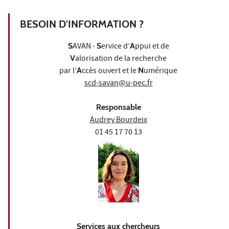
BESOIN D'INFORMATION ?
S
AVAN -
S
ervice d’
A
ppui et de
V
alorisation de la recherche
par l’
A
ccès ouvert et le
N
umérique
scd-savan@u-pec.fr
Responsable
Audrey Bourdeix
01 45 17 70 13
Services aux chercheurs