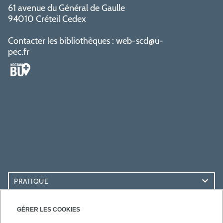
61 avenue du Général de Gaulle
94010 Créteil Cedex
Contacter les bibliothèques :
web-scd@u-
pec.fr
PRATIQUE
ACCÈS RAPIDES
GÉRER LES COOKIES