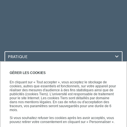
PRATIQUE
ACCÈS RAPIDES
GÉRER LES COOKIES
En cliquant sur « Tout accepter », vous acceptez le stockage de
cookies, autres que essentiels et fonctionnels, sur votre appareil pour
réaliser des mesures d'audience à des fins statistiques ainsi que de
publicités (cookies Tiers). L'université est responsable de traitement
pour le site Internet. Les cookies Tiers sont détaillés par domaine
LES BU SUR...
dans nos mentions légales. En cas de refus ou d'acceptation des
traceurs, vos paramètres seront sauvegardés pour une durée de 6
mois.
Si vous souhaitez refuser les cookies après les avoir acceptés, vous
pouvez retirer votre consentement en cliquant sur « Personnaliser ».