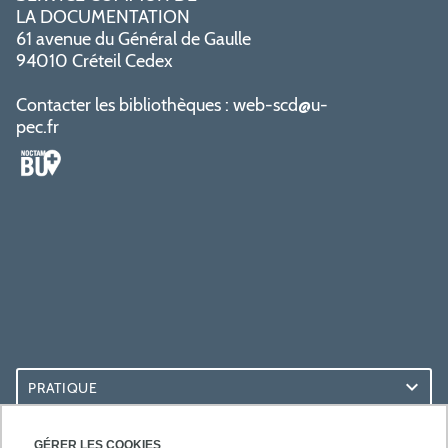
LA DOCUMENTATION
61 avenue du Général de Gaulle
94010 Créteil Cedex
Contacter les bibliothèques :
web-scd@u-
pec.fr
PRATIQUE
ACCÈS RAPIDES
GÉRER LES COOKIES