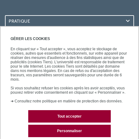
PRATIQUE
ACCÈS RAPIDES
GÉRER LES COOKIES
En cliquant sur « Tout accepter », vous acceptez le stockage de
cookies, autres que essentiels et fonctionnels, sur votre appareil pour
réaliser des mesures d'audience à des fins statistiques ainsi que de
publicités (cookies Tiers). L'université est responsable de traitement
pour le site Internet. Les cookies Tiers sont détaillés par domaine
LES BU SUR...
dans nos mentions légales. En cas de refus ou d'acceptation des
traceurs, vos paramètres seront sauvegardés pour une durée de 6
mois.
Si vous souhaitez refuser les cookies après les avoir acceptés, vous
pouvez retirer votre consentement en cliquant sur « Personnaliser ».
➜
Consultez notre politique en matière de protection des données.
Tout accepter
Plan du site
Mentions légales
Personnaliser
Contactez les bibliothèques