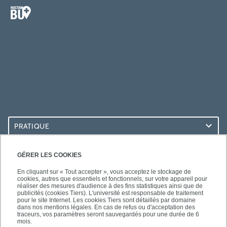
PRATIQUE
ACCÈS RAPIDES
GÉRER LES COOKIES
En cliquant sur « Tout accepter », vous acceptez le stockage de
cookies, autres que essentiels et fonctionnels, sur votre appareil pour
réaliser des mesures d'audience à des fins statistiques ainsi que de
publicités (cookies Tiers). L'université est responsable de traitement
pour le site Internet. Les cookies Tiers sont détaillés par domaine
LES BU SUR...
dans nos mentions légales. En cas de refus ou d'acceptation des
traceurs, vos paramètres seront sauvegardés pour une durée de 6
mois.