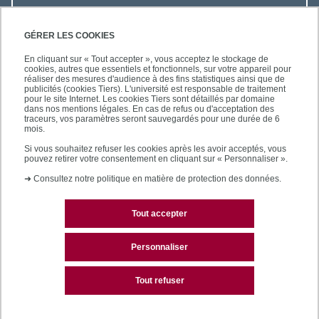
ACCÈS RAPIDES
GÉRER LES COOKIES
En cliquant sur « Tout accepter », vous acceptez le stockage de
cookies, autres que essentiels et fonctionnels, sur votre appareil pour
réaliser des mesures d'audience à des fins statistiques ainsi que de
publicités (cookies Tiers). L'université est responsable de traitement
pour le site Internet. Les cookies Tiers sont détaillés par domaine
LES BU SUR...
dans nos mentions légales. En cas de refus ou d'acceptation des
traceurs, vos paramètres seront sauvegardés pour une durée de 6
mois.
Si vous souhaitez refuser les cookies après les avoir acceptés, vous
pouvez retirer votre consentement en cliquant sur « Personnaliser ».
➜
Consultez notre politique en matière de protection des données.
Tout accepter
Plan du site
Mentions légales
Personnaliser
Contactez les bibliothèques
Tout refuser
Accessibilité des sites de l'UPEC : non conforme