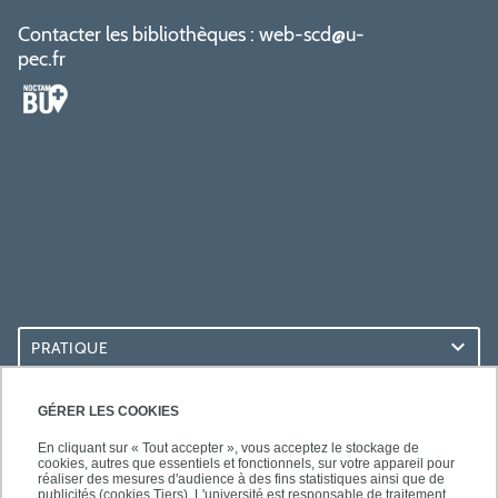
Contacter les bibliothèques :
web-scd@u-
pec.fr
PRATIQUE
ACCÈS RAPIDES
GÉRER LES COOKIES
En cliquant sur « Tout accepter », vous acceptez le stockage de
cookies, autres que essentiels et fonctionnels, sur votre appareil pour
réaliser des mesures d'audience à des fins statistiques ainsi que de
publicités (cookies Tiers). L'université est responsable de traitement