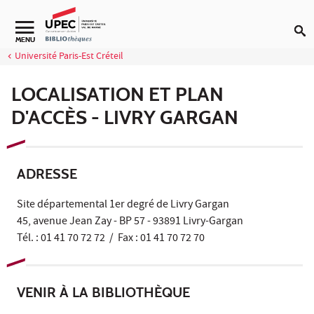
Aller au contenu
Navigation secondaire
MENU
Université Paris-Est Créteil
LOCALISATION ET PLAN
D'ACCÈS - LIVRY GARGAN
ADRESSE
Site départemental 1er degré de Livry Gargan
45, avenue Jean Zay - BP 57 - 93891 Livry-Gargan
Tél. : 01 41 70 72 72 / Fax : 01 41 70 72 70
VENIR À LA BIBLIOTHÈQUE