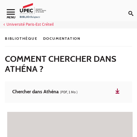
Aller au contenu
Navigation secondaire
MENU
Université Paris-Est Créteil
BIBLIOTHÈQUE
DOCUMENTATION
COMMENT CHERCHER DANS
ATHÉNA ?
Chercher dans Athéna
(PDF, 1 Mo )