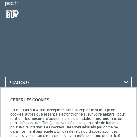
pec.fr
PRATIQUE
ACCÈS RAPIDES
GÉRER LES COOKIES
En cliquant sur « Tout accepter », vous acceptez le stockage de
cookies, autres que essentiels et fonctionnels, sur votre appareil pour
réaliser des mesures d'audience à des fins statistiques ainsi que de
publicités (cookies Tiers). L'université est responsable de traitement
pour le site Internet. Les cookies Tiers sont détaillés par domaine
LES BU SUR...
dans nos mentions légales. En cas de refus ou d'acceptation des
traceurs, vos paramètres seront sauvegardés pour une durée de 6