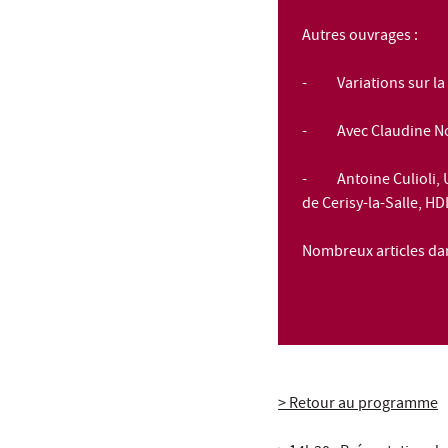
Autres ouvrages :
-
Variations sur la
- Avec Claudine N
- Antoine Culioli,
de Cerisy-la-Salle, HD
Nombreux articles dan
> Retour au programme