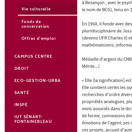
à Besançon , avec le psych
Vie culturelle
le nom de BCG), tenu en 
Fonds de
En 1968, il fonde avec des
conservation
pluridisciplinaire de Juss
(devenu UFR Charles V) e
Offres d'emploi
mathématiciens, informa
CAMPUS CENTRE
Médaille d'argent du CNR
Mérite...)
DROIT
« Elle [la signification] e
ECO-GESTION-URBA
Elle contient certes les o
SANTÉ
recherches d'ordre divers
propriétés analogues, pla
INSPÉ
mots associés dans le di
de forme, connexions divers
IUT SÉNART-
FONTAINEBLEAU
émotions de l'agent, ses 
ces projets, accueil d'au