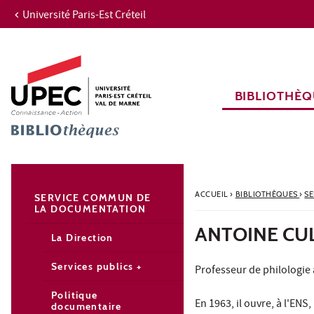
Université Paris-Est Créteil
Aller au contenu
Navigation
Accès directs
Recherche
Navigation secondaire
BIBLIOTHÈQ
ACCUEIL
›
BIBLIOTHÈQUES
›
S
SERVICE COMMUN DE
LA DOCUMENTATION
ANTOINE CULI
La Direction
Services publics +
Professeur de philologie a
Politique
En 1963, il ouvre, à l'ENS
documentaire