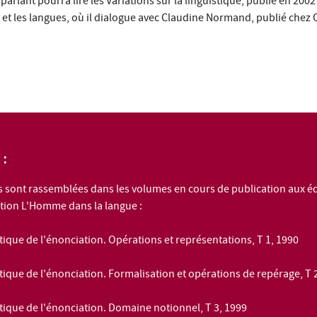
n parlant pourra lire les Variations sur la linguistique, publié en 2002
 et les langues, où il dialogue avec Claudine Normand, publié chez
:
s sont rassemblées dans les volumes en cours de publication aux é
ction L'Homme dans la langue :
tique de l'énonciation. Opérations et représentations
, T 1, 1990
tique de l'énonciation. Formalisation et opérations de repérage
, T 
tique de l'énonciation. Domaine notionnel
, T 3, 1999