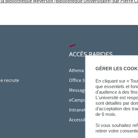
 la Bibliothèque Meyerson (Bibliothèque Universitaire) par Pierre 
ACCÈS RAPIDES
GÉRER LES COOK
Athena
ue recrute
Office 365
En cliquant sur « To
que essentiels et fon
Messagerie étudiante
d'audience à des fins 
L'université est resp
eCampus
sont détaillés par d
d'acceptation des tr
Intranet des personnels
de 6 mois.
Accessibilité et Handicap
Si vous souhaitez re
retirer votre consent