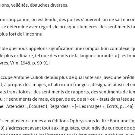
ions, velléités, ébauches diverses.
on soupçonne, on est tendu, des portes s'ouvrent, on ne sait encor
se détermine avec regret, de brusques lumières, des sentiments fug
plus fort de l'inconnu.
mble que nous appelons signification une composition complexe, qu
e plus ordinaire, tel que des mots de la langue courante. » [Les fon
res, Vrin, 1948, p. 90-91]
'occupe Antoine Culioli depuis plus de quarante ans, avec une prédi
 à propos des images, « halo » ou « frange », désignant ainsi cet 
états transitoires : des sentiments de rapports, des sentiments de t
: « sentiments de mais, de par, de et, de si » ou « états dans lesqu
Attendez !, Écoutez !, Regardez ! » [« Les images », Écrits, p. 146]
iés en plusieurs tomes aux éditions Ophrys sous le titre Pour une li
9) s'adressent avant tout aux linguistes, tout individu curieux de d