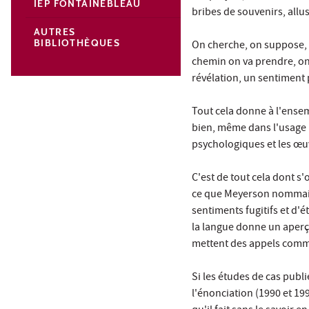
IEP FONTAINEBLEAU
bribes de souvenirs, allus
AUTRES
BIBLIOTHÈQUES
On cherche, on suppose, 
chemin on va prendre, on 
révélation, un sentiment 
Tout cela donne à l'ense
bien, même dans l'usage l
psychologiques et les œuv
C'est de tout cela dont s
ce que Meyerson nommait,
sentiments fugitifs et d'
la langue donne un aperçu 
mettent des appels comme: 
Si les études de cas publ
l'énonciation (1990 et 199