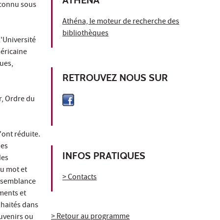
 (connu sous
Athéna, le moteur de recherche des
bibliothèques
l'Université
méricaine
ues,
RETROUVEZ NOUS SUR
r, Ordre du
l'ont réduite.
des
INFOS PRATIQUES
des
du mot et
> Contacts
essemblance
iments et
uhaités dans
> Retour au programme
ouvenirs ou