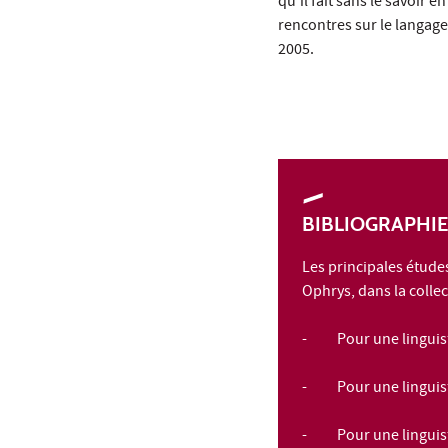
qu'il fait sans le savoir e
rencontres sur le langage
2005.
BIBLIOGRAPHIE 
Les principales étude
Ophrys, dans la colle
-
Pour une linguis
-
Pour une linguis
-
Pour une linguis