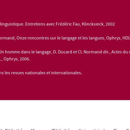
 linguistique
. Entretiens avec Frédéric Fau, Klincksieck, 2002
ormand,
Onze rencontres sur le langage et les langues
, Ophrys, HDL
Un homme dans le langage
, D. Ducard et Cl. Normand dir., Actes du
L, Ophrys, 2006.
s les revues nationales et internationales.