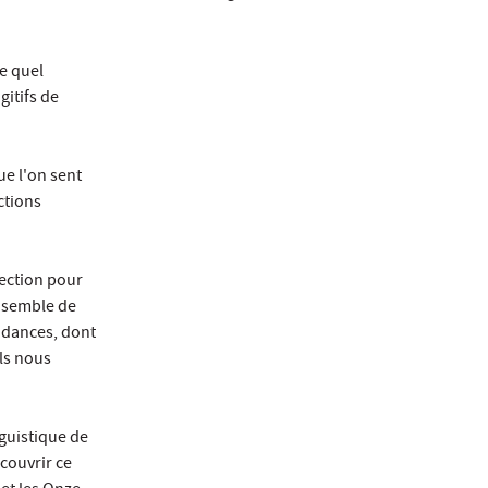
e quel
itifs de
e l'on sent
ctions
lection pour
ensemble de
endances, dont
els nous
nguistique de
écouvrir ce