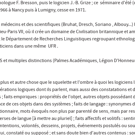
ologue F. Bresson, puis le logicien J.-B. Grize ; ce séminaire d'été
1966 à Nancy puis à Lumigny, cesse en 1971.
 médecins et des scientifiques (Bruhat, Dresch, Soriano , Albouy...) 
ieu-Paris VII, où il crée un domaine de Civilisation britannique et a
t le Département de Recherches Linguistiques regroupant ethnolog
ticiens dans une même UFR .
S et multiples distinctions (Palmes Académiques, Légion D'Honneu
st plus et autre chose que le squelette et l'ombre à quoi les logiciens 
pérations logiques dont ils parlent, mais aussi des constatations et 
 ; faits empiriques : propriétés de l'objet, autres objets possédant 
ce de ces objets dans des systèmes ; faits de langage : synonymes 
ctionnaire, mots évoqués non plus par parenté de sens, mais par r
es de langue [à mettre au pluriel] ; faits affectifs et volitifs : sent
intentions, volontés, desseins, projets, événements postulés ou so
trui, constaté ou supposé ; et sans doute bien d'autres contenus : s