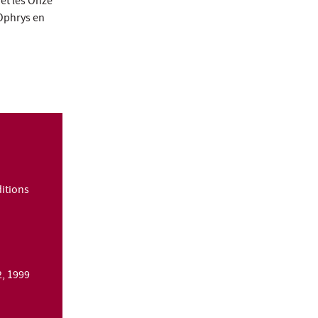
 et les Onze
 Ophrys en
ditions
2, 1999