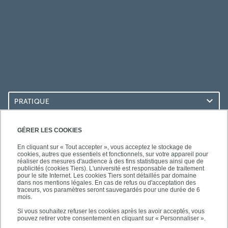
PRATIQUE
ACCÈS RAPIDES
GÉRER LES COOKIES
En cliquant sur « Tout accepter », vous acceptez le stockage de
cookies, autres que essentiels et fonctionnels, sur votre appareil pour
réaliser des mesures d'audience à des fins statistiques ainsi que de
publicités (cookies Tiers). L'université est responsable de traitement
pour le site Internet. Les cookies Tiers sont détaillés par domaine
LES BU SUR...
dans nos mentions légales. En cas de refus ou d'acceptation des
traceurs, vos paramètres seront sauvegardés pour une durée de 6
mois.
Si vous souhaitez refuser les cookies après les avoir acceptés, vous
pouvez retirer votre consentement en cliquant sur « Personnaliser ».