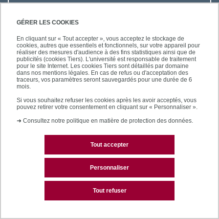
ACCÈS RAPIDES
GÉRER LES COOKIES
En cliquant sur « Tout accepter », vous acceptez le stockage de
cookies, autres que essentiels et fonctionnels, sur votre appareil pour
réaliser des mesures d'audience à des fins statistiques ainsi que de
publicités (cookies Tiers). L'université est responsable de traitement
pour le site Internet. Les cookies Tiers sont détaillés par domaine
LES BU SUR...
dans nos mentions légales. En cas de refus ou d'acceptation des
traceurs, vos paramètres seront sauvegardés pour une durée de 6
mois.
Si vous souhaitez refuser les cookies après les avoir acceptés, vous
pouvez retirer votre consentement en cliquant sur « Personnaliser ».
➜
Consultez notre politique en matière de protection des données.
Tout accepter
Plan du site
Mentions légales
Personnaliser
Contactez les bibliothèques
Tout refuser
Accessibilité des sites de l'UPEC : non conforme