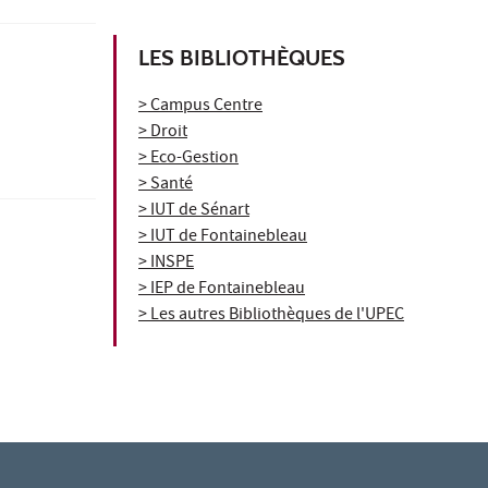
LES BIBLIOTHÈQUES
> Campus Centre
> Droit
> Eco-Gestion
> Santé
> IUT de Sénart
> IUT de Fontainebleau
> INSPE
> IEP de Fontainebleau
> Les autres Bibliothèques de l'UPEC