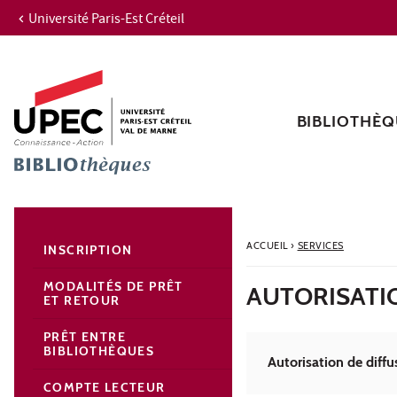
Université Paris-Est Créteil
Aller au contenu
Navigation
Accès directs
Recherche
Navigation secondaire
BIBLIOTHÈQ
ACCUEIL
›
SERVICES
INSCRIPTION
MODALITÉS DE PRÊT
AUTORISATI
ET RETOUR
PRÊT ENTRE
BIBLIOTHÈQUES
Autorisation de dif
COMPTE LECTEUR