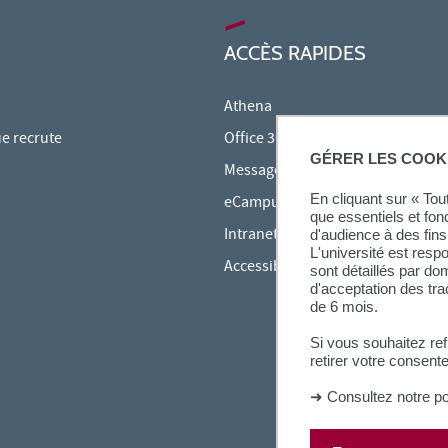
ACCÈS RAPIDES
Athena
ue recrute
Office 365
GÉRER LES COOK
Messagerie étudiante
En cliquant sur « To
eCampus
que essentiels et fon
Intranet des personnels
d'audience à des fins 
L'université est resp
Accessibilité et Handicap
sont détaillés par d
d'acceptation des tr
de 6 mois.
Si vous souhaitez re
retirer votre consent
➜
Consultez notre po