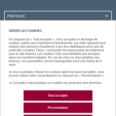
PRATIQUE
ACCÈS RAPIDES
GÉRER LES COOKIES
En cliquant sur « Tout accepter », vous acceptez le stockage de
cookies, autres que essentiels et fonctionnels, sur votre appareil pour
réaliser des mesures d'audience à des fins statistiques ainsi que de
publicités (cookies Tiers). L'université est responsable de traitement
pour le site Internet. Les cookies Tiers sont détaillés par domaine
LES BU SUR...
dans nos mentions légales. En cas de refus ou d'acceptation des
traceurs, vos paramètres seront sauvegardés pour une durée de 6
mois.
Si vous souhaitez refuser les cookies après les avoir acceptés, vous
pouvez retirer votre consentement en cliquant sur « Personnaliser ».
➜
Consultez notre politique en matière de protection des données.
Tout accepter
Plan du site
Mentions légales
Personnaliser
Contactez les bibliothèques