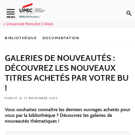
Aller au contenu
Navigation secondaire
MENU
Université Paris-Est Créteil
BIBLIOTHÈQUE
DOCUMENTATION
GALERIES DE NOUVEAUTÉS :
DÉCOUVREZ LES NOUVEAUX
TITRES ACHETÉS PAR VOTRE BU
!
PUBLIÉ LE 21 NOVEMBRE 2022
Vous souhaitez connaître les derniers ouvrages achetés pour
vous par la bibliothèque ? Découvrez les galeries de
nouveautés thématiques !