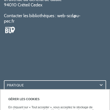
94010 Créteil Cedex
Contacter les bibliothèques :
web-scd@u-
pec.fr
PRATIQUE
ACCÈS RAPIDES
GÉRER LES COOKIES
En cliquant sur « Tout accepter », vous acceptez le stockage de