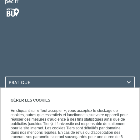
pec.fr
PRATIQUE
ACCÈS RAPIDES
GÉRER LES COOKIES
En cliquant sur « Tout accepter », vous acceptez le stockage de
cookies, autres que essentiels et fonctionnels, sur votre appareil pour
réaliser des mesures d'audience à des fins statistiques ainsi que de
publicités (cookies Tiers). L'université est responsable de traitement
pour le site Internet. Les cookies Tiers sont détaillés par domaine
LES BU SUR...
dans nos mentions légales. En cas de refus ou d'acceptation des
traceurs, vos paramètres seront sauvegardés pour une durée de 6