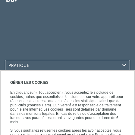
PRATIQUE
ACCÈS RAPIDES
GÉRER LES COOKIES
En cliquant sur « Tout accepter », vous acceptez le stockage de
cookies, autres que essentiels et fonctionnels, sur votre appareil pour
réaliser des mesures d'audience à des fins statistiques ainsi que de
publicités (cookies Tiers). L'université est responsable de traitement
pour le site Internet. Les cookies Tiers sont détaillés par domaine
LES BU SUR...
dans nos mentions légales. En cas de refus ou d'acceptation des
traceurs, vos paramètres seront sauvegardés pour une durée de 6
mois.
Si vous souhaitez refuser les cookies après les avoir acceptés, vous
pouvez retirer votre consentement en cliquant sur « Personnaliser ».