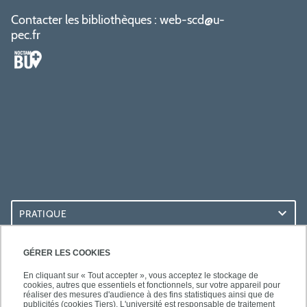
Contacter les bibliothèques :
web-scd@u-
pec.fr
PRATIQUE
ACCÈS RAPIDES
GÉRER LES COOKIES
En cliquant sur « Tout accepter », vous acceptez le stockage de
cookies, autres que essentiels et fonctionnels, sur votre appareil pour
réaliser des mesures d'audience à des fins statistiques ainsi que de
publicités (cookies Tiers). L'université est responsable de traitement