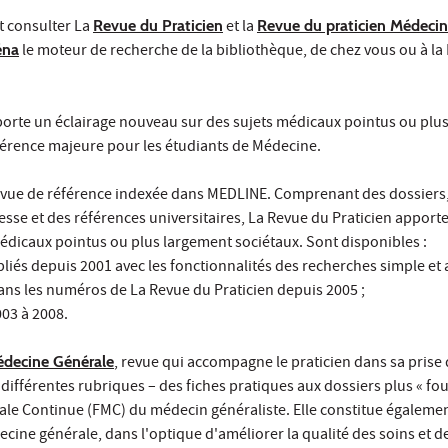
 consulter La
Revue du Praticien
et la
Revue du praticien Médecin
éna
le moteur de recherche de la bibliothèque, de chez vous ou à la 
porte un éclairage nouveau sur des sujets médicaux pointus ou plu
éférence majeure pour les étudiants de Médecine.
revue de référence indexée dans MEDLINE. Comprenant des dossiers
esse et des références universitaires, La Revue du Praticien apporte
édicaux pointus ou plus largement sociétaux. Sont disponibles :
ubliés depuis 2001 avec les fonctionnalités des recherches simple et 
ans les numéros de La Revue du Praticien depuis 2005 ;
003 à 2008.
édecine Générale
, revue qui accompagne le praticien dans sa prise
ifférentes rubriques – des fiches pratiques aux dossiers plus « fouil
cale Continue (FMC) du médecin généraliste. Elle constitue égaleme
cine générale, dans l'optique d'améliorer la qualité des soins et d