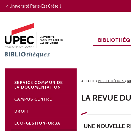
Université Paris-Est Créteil
Aller au contenu
Navigation
Accès directs
Recherche
Navigation secondaire
BIBLIOTHÈQ
ACCUEIL
›
BIBLIOTHÈQUES
›
BI
SERVICE COMMUN DE
LA DOCUMENTATION
LA REVUE DU
CAMPUS CENTRE
DROIT
ECO-GESTION-URBA
UNE NOUVELLE R