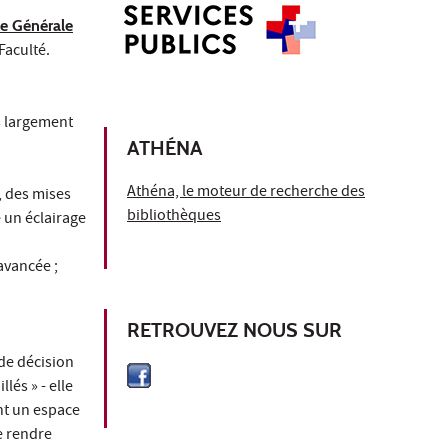
e Générale
Faculté.
s largement
ATHÉNA
Athéna, le moteur de recherche des
, des mises
bibliothèques
 un éclairage
avancée ;
RETROUVEZ NOUS SUR
 de décision
lés » - elle
nt un espace
e rendre