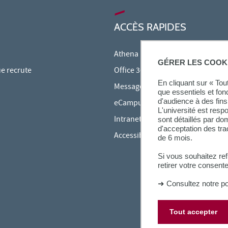
ACCÈS RAPIDES
Athena
GÉRER LES COOK
ue recrute
Office 365
En cliquant sur « To
Messagerie étudiante
que essentiels et fon
d'audience à des fins 
eCampus
L'université est resp
Intranet des personnels
sont détaillés par d
d'acceptation des tr
Accessibilité et Handicap
de 6 mois.
Si vous souhaitez re
retirer votre consent
➜
Consultez notre po
Tout accepter