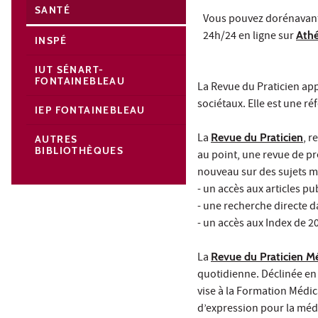
SANTÉ
Vous pouvez dorénavant
24h/24 en ligne sur
Ath
INSPÉ
IUT SÉNART-
FONTAINEBLEAU
La Revue du Praticien ap
sociétaux. Elle est une r
IEP FONTAINEBLEAU
La
Revue du Praticien
, 
AUTRES
BIBLIOTHÈQUES
au point, une revue de pr
nouveau sur des sujets m
- un accès aux articles p
- une recherche directe d
- un accès aux Index de 2
La
Revue du Praticien M
quotidienne. Déclinée en d
vise à la Formation Médi
d’expression pour la méde