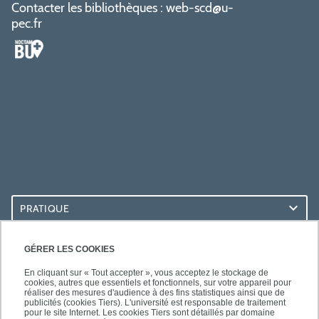
Contacter les bibliothèques :
web-scd@u-
pec.fr
PRATIQUE
ACCÈS RAPIDES
GÉRER LES COOKIES
En cliquant sur « Tout accepter », vous acceptez le stockage de
cookies, autres que essentiels et fonctionnels, sur votre appareil pour
réaliser des mesures d'audience à des fins statistiques ainsi que de
publicités (cookies Tiers). L'université est responsable de traitement
pour le site Internet. Les cookies Tiers sont détaillés par domaine