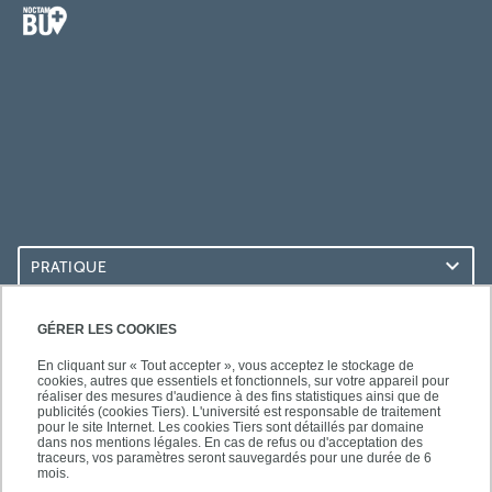
PRATIQUE
ACCÈS RAPIDES
GÉRER LES COOKIES
En cliquant sur « Tout accepter », vous acceptez le stockage de
cookies, autres que essentiels et fonctionnels, sur votre appareil pour
réaliser des mesures d'audience à des fins statistiques ainsi que de
publicités (cookies Tiers). L'université est responsable de traitement
pour le site Internet. Les cookies Tiers sont détaillés par domaine
LES BU SUR...
dans nos mentions légales. En cas de refus ou d'acceptation des
traceurs, vos paramètres seront sauvegardés pour une durée de 6
mois.