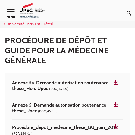
Aller au contenu
Navigation secondaire
MENU
Université Paris-Est Créteil
PROCÉDURE DE DÉPÔT ET
GUIDE POUR LA MÉDECINE
GÉNÉRALE
Annexe 5a-Demande autorisation soutenance
these_Hors Upec
(DOC, 45 Ko )
Annexe 5-Demande autorisation soutenance
these_Upec
(DOC, 45 Ko )
Procédure_depot_medecine_these_BU_juin_2017
(PDF, 194 Ko )