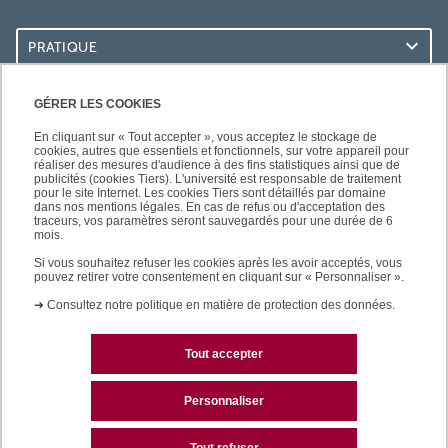
PRATIQUE
ACCÈS RAPIDES
GÉRER LES COOKIES
En cliquant sur « Tout accepter », vous acceptez le stockage de
cookies, autres que essentiels et fonctionnels, sur votre appareil pour
réaliser des mesures d'audience à des fins statistiques ainsi que de
publicités (cookies Tiers). L'université est responsable de traitement
pour le site Internet. Les cookies Tiers sont détaillés par domaine
LES BU SUR...
dans nos mentions légales. En cas de refus ou d'acceptation des
traceurs, vos paramètres seront sauvegardés pour une durée de 6
mois.
Si vous souhaitez refuser les cookies après les avoir acceptés, vous
pouvez retirer votre consentement en cliquant sur « Personnaliser ».
➜
Consultez notre politique en matière de protection des données.
Tout accepter
Plan du site
Mentions légales
Personnaliser
Contactez les bibliothèques